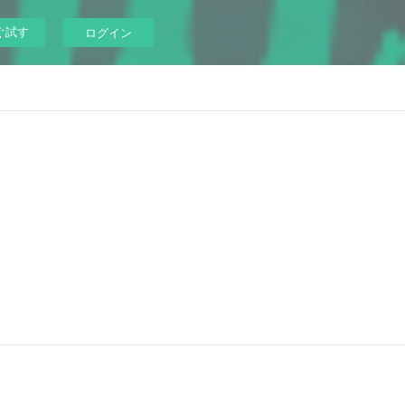
ぐ試す
ログイン